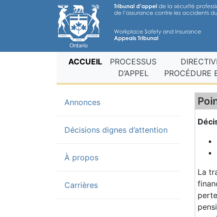
(current fr)
ACCUEIL
PROCESSUS
DIRECTIV
D’APPEL
PROCÉDURE E
Poin
(current)
Annonces
Déci
Décisions dignes d’attention
À propos
La tr
finan
Carrières
perte
pensi