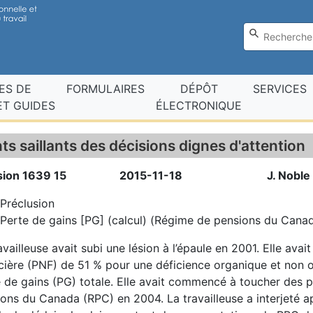
ES DE
FORMULAIRES
DÉPÔT
SERVICES
T GUIDES
ÉLECTRONIQUE
ts saillants des décisions dignes d'attention
sion 1639 15
2015-11-18
J. Noble
Préclusion
Perte de gains [PG] (calcul) (Régime de pensions du Cana
availleuse avait subi une lésion à l’épaule en 2001. Elle av
cière (PNF) de 51 % pour une déficience organique et non o
 de gains (PG) totale. Elle avait commencé à toucher des p
ons du Canada (RPC) en 2004. La travailleuse a interjeté a