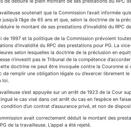
s de déduire le plein montant de ses prestations du RPC d
availleuse soutenait que la Commission l’avait informée qu’
e jusqu’à l’âge de 65 ans et que, selon la doctrine de la pr
éduire le montant de ses prestations d’invalidité du RPC de
i de 1997 et la politique de la Commission prévoient tout
ations d’invalidité du RPC des prestations pour PG. La vice
ieures selon lesquelles la doctrine de la préclusion en equit
sse n’investit pas le Tribunal de la compétence d’accorder 
ette doctrine ne peut être invoquée contre la Couronne si
c de remplir une obligation légale ou d’exercer librement le 
 loi.
availleuse s’est appuyée sur un arrêt de 1923 de la Cour s
tingué le cas visé dans cet arrêt du cas en l’espèce en faisa
 condition d’un contrat d’assurance privé, et non de disposit
mmission avait correctement déduit le montant des prestat
PG de la travailleuse. L’appel a été rejeté.