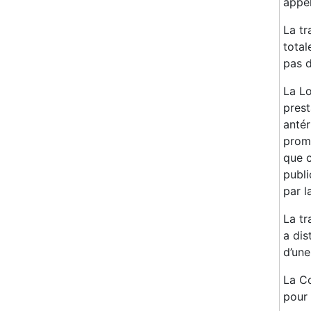
appel
La tr
total
pas d
La Lo
prest
antér
prome
que c
publi
par la
La tr
a dis
d’une
La Co
pour 