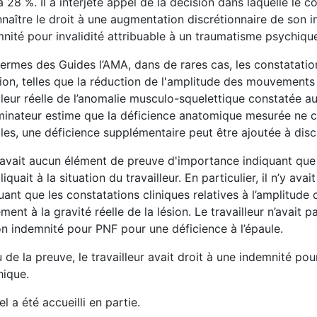
à 28 %. Il a interjeté appel de la décision dans laquelle le 
naître le droit à une augmentation discrétionnaire de son i
nité pour invalidité attribuable à un traumatisme psychiqu
ermes des Guides l’AMA, dans de rares cas, les constatations
sion, telles que la réduction de l'amplitude des mouvements
leur réelle de l’anomalie musculo-squelettique constatée a
minateur estime que la déficience anatomique mesurée ne co
les, une déficience supplémentaire peut être ajoutée à disc
y avait aucun élément de preuve d'importance indiquant que
liquait à la situation du travailleur. En particulier, il n’y 
uant que les constatations cliniques relatives à l’amplitu
ement à la gravité réelle de la lésion. Le travailleur n’avait
n indemnité pour PNF pour une déficience à l’épaule.
 de la preuve, le travailleur avait droit à une indemnité pou
hique.
el a été accueilli en partie.