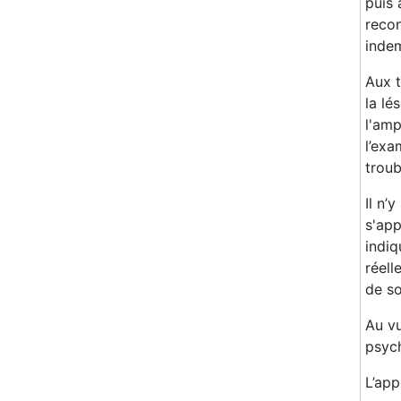
puis 
recon
indem
Aux t
la lé
l'amp
l’exa
troub
Il n’
s'app
indiq
réell
de so
Au vu
psyc
L’app