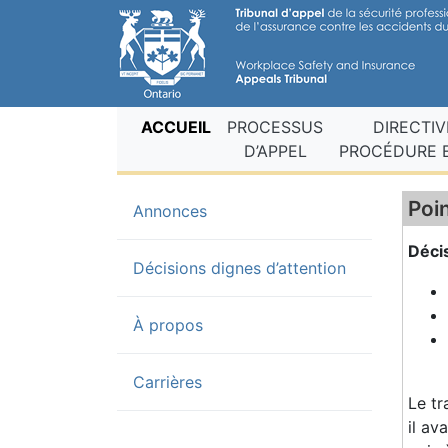
(current fr)
ACCUEIL
PROCESSUS
DIRECTIV
D’APPEL
PROCÉDURE E
Poin
(current)
Annonces
Déci
Décisions dignes d’attention
À propos
Carrières
Le tr
il av