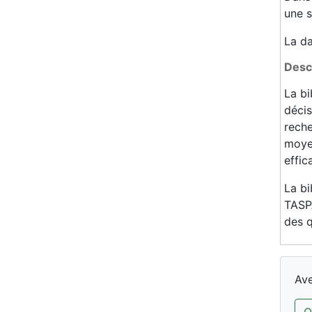
une s
La da
Desc
La bi
décis
reche
moyen
effic
La bi
TASPA
des q
Ave