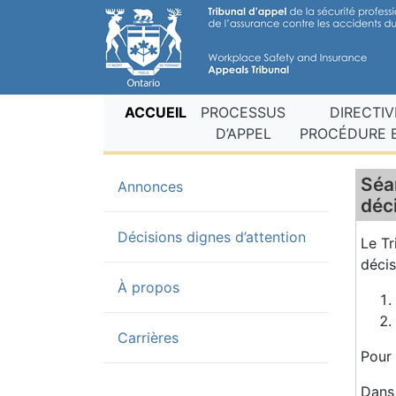
(current fr)
ACCUEIL
PROCESSUS
DIRECTIV
D’APPEL
PROCÉDURE E
Séa
(current)
Annonces
déc
Décisions dignes d’attention
Le Tr
décis
À propos
Carrières
Pour
Dans 